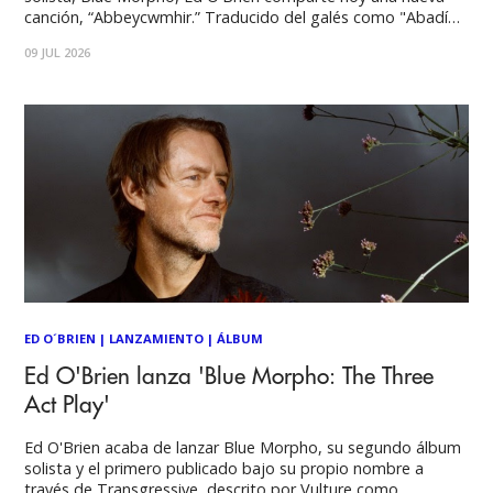
canción, “Abbeycwmhir.” Traducido del galés como "Abadía
en el Valle Largo," el tema toma su nombre de un pueblo
09 JUL 2026
ubicado en el valle del río Nant Clywedog, en Powys, Gales.
Disponible anteriormente
ED O´BRIEN
|
LANZAMIENTO
|
ÁLBUM
Ed O'Brien lanza 'Blue Morpho: The Three
Act Play'
Ed O'Brien acaba de lanzar Blue Morpho, su segundo álbum
solista y el primero publicado bajo su propio nombre a
través de Transgressive, descrito por Vulture como