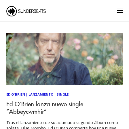
ED O´BRIEN
|
LANZAMIENTO
|
SINGLE
Ed O’Brien lanza nuevo single
“Abbeycwmhir”
Tras el lanzamiento de su aclamado segundo álbum como
solista, Blue Morpho, Ed O'Brien comparte hoy una nueva