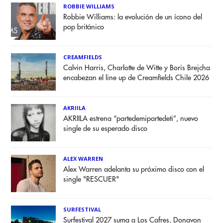
ROBBIE WILLIAMS
Robbie Williams: la evolución de un ícono del
pop británico
CREAMFIELDS
Calvin Harris, Charlotte de Witte y Boris Brejcha
encabezan el line up de Creamfields Chile 2026
AKRIILA
AKRIILA estrena “partedemipartedeti”, nuevo
single de su esperado disco
ALEX WARREN
Alex Warren adelanta su próximo disco con el
single "RESCUER"
SURFESTIVAL
Surfestival 2027 suma a Los Cafres, Donavon