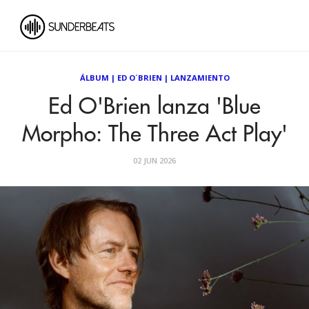
ÁLBUM
|
ED O´BRIEN
|
LANZAMIENTO
Ed O'Brien lanza 'Blue
Morpho: The Three Act Play'
02 JUN 2026