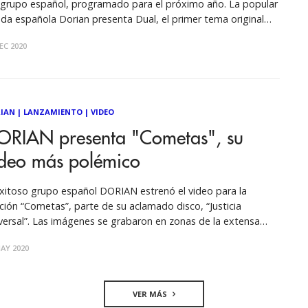
 grupo español, programado para el próximo año. La popular
da española Dorian presenta Dual, el primer tema original
 publican desde el cierre de la gira de presentación de Justicia
EC 2020
versal, álbum con que giraron por Europa y América
IAN
|
LANZAMIENTO
|
VIDEO
ORIAN presenta "Cometas", su
ideo más polémico
exitoso grupo español DORIAN estrenó el video para la
ción “Cometas”, parte de su aclamado disco, “Justicia
enes se grabaron en zonas de la extensa
ntera que separa a EE.UU de México, como Tijuana, Arizona,
AY 2020
vo México y Texas. La letra habla de lo inútil de
VER MÁS