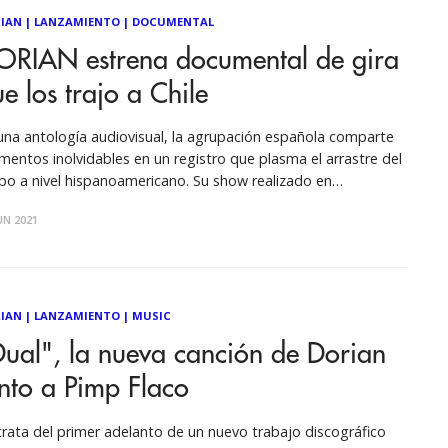
IAN
|
LANZAMIENTO
|
DOCUMENTAL
ORIAN estrena documental de gira
e los trajo a Chile
una antología audiovisual, la agrupación española comparte
entos inolvidables en un registro que plasma el arrastre del
po a nivel hispanoamericano. Su show realizado en
tiembre del 2018 en Santiago fue parte de esta gira que
UN 2021
rcó además España, Estados Unidos, México, Colombia,
ú y Argentina. En mayo de
IAN
|
LANZAMIENTO
|
MUSIC
ual", la nueva canción de Dorian
nto a Pimp Flaco
trata del primer adelanto de un nuevo trabajo discográfico