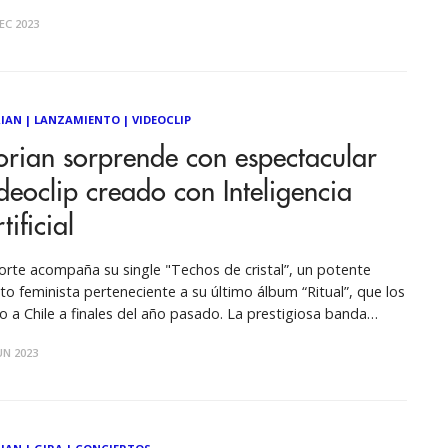
apoyo, Belly, Marc, Lisandro, Bart y Ramón fueron
EC 2023
granando numerosas piezas fundamentales del repertorio de
IAN
|
LANZAMIENTO
|
VIDEOCLIP
rian sorprende con espectacular
deoclip creado con Inteligencia
tificial
corte acompaña su single "Techos de cristal”, un potente
ato feminista perteneciente a su último álbum “Ritual”, que los
jo a Chile a finales del año pasado. La prestigiosa banda
añola DORIAN ha puesto su canción "Techos de cristal" en
UN 2023
os del reputado artista colombiano Joaquín Restrepo, que