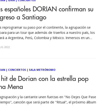
IAN
|
GIRA
|
CONCIERTOS
os españoles DORIAN confirman su
egreso a Santiago
s reprogramar su paso por el continente, la agrupación se
para para un tour que además de traerlos a nuestro país, los
vará a Argentina, Perú, Colombia y México. Inmersos en un
enso verano europeo recorriendo España y siendo parte de
UG 2022
titudinarios festivales como FIB en Benicassim, Low en
idorm
IAN
|
CONCIERTOS
|
SALA METRÓNOMO
 hit de Dorian con la estrella pop
na Mena
agrupación y la cantante unen fuerzas en "No Dejes Que Pase
Tiempo", canción que será parte de "Ritual", el próximo álbum