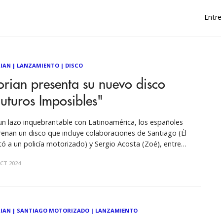
Entre
IAN
|
LANZAMIENTO
|
DISCO
rian presenta su nuevo disco
uturos Imposibles"
un lazo inquebrantable con Latinoamérica, los españoles
renan un disco que incluye colaboraciones de Santiago (Él
ó a un policía motorizado) y Sergio Acosta (Zoé), entre
os. Es sin duda uno de los discos más esperados de la escena
CT 2024
añola de este 2024. Dorian, la banda de Barcelona, querida
IAN
|
SANTIAGO MOTORIZADO
|
LANZAMIENTO