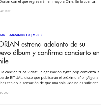
Dorian con el que regresarán en mayo a Chile. En la cuenta
resiva del lanzamiento de uno de los discos más esperados
AR 2022
la escena española,
IAN
|
LANZAMIENTO
|
MUSIC
ORIAN estrena adelanto de su
evo álbum y confirma concierto en
ile
 la canción “Dos Vidas”, la agrupación synth pop comienza la
pa de RITUAL, disco que publicarán el próximo año. ¿Alguna
 has tenido la sensación de que una sola vida no es suficiente
a abarcar todo lo que te gustaría hacer y conocer? La nueva
EC 2021
ción de DORIAN explora