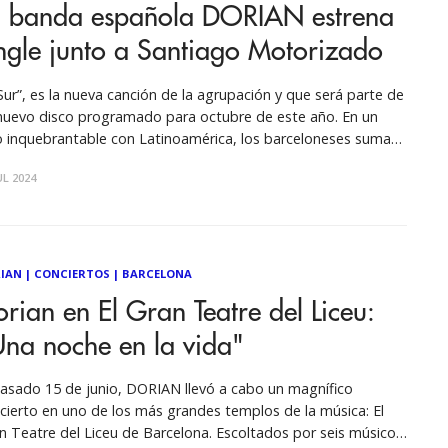
a banda española DORIAN estrena
ngle junto a Santiago Motorizado
 Sur”, es la nueva canción de la agrupación y que será parte de
nuevo disco programado para octubre de este año. En un
o inquebrantable con Latinoamérica, los barceloneses suman
a nueva colaboración con el músico argentino y líder de "Él
UL 2024
ó a un Policía Motorizado". Si en
IAN
|
CONCIERTOS
|
BARCELONA
rian en El Gran Teatre del Liceu:
na noche en la vida"
pasado 15 de junio, DORIAN llevó a cabo un magnífico
cierto en uno de los más grandes templos de la música: El
n Teatre del Liceu de Barcelona. Escoltados por seis músicos