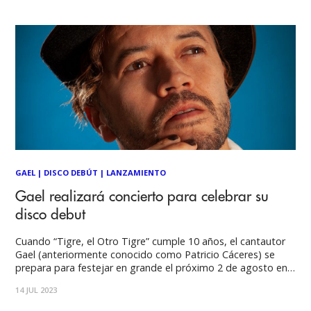
únicos y transmitiendo la
GAEL
|
DISCO DEBÚT
|
LANZAMIENTO
Gael realizará concierto para celebrar su
disco debut
Cuando “Tigre, el Otro Tigre” cumple 10 años, el cantautor
Gael (anteriormente conocido como Patricio Cáceres) se
prepara para festejar en grande el próximo 2 de agosto en
la sala SCD Bellavista, en una cita que tendrá al prometedor
14 JUL 2023
talento Joaquín Álvarez como artista invitado. ¿Quién es
Gael? Patricio Cáceres