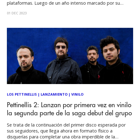
plataformas. Luego de un año intenso marcado por su
participación en Lollapalooza 2023, en REC Pro 2023 y
01 DEC 2023
abriendo el show de Glenn Hughes (Deep Purple) en Club
Blondie, Samsara presenta “Cine para adultos”
LOS PETTINELLIS
|
LANZAMIENTO
|
VINILO
Pettinellis 2: Lanzan por primera vez en vinilo
la segunda parte de la saga debut del grupo
Se trata de la continuación del primer disco esperada por
sus seguidores, que llega ahora en formato físico a
disquerías para completar una obra imperdible de la