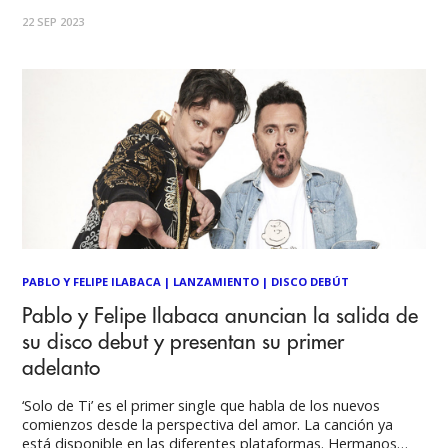
agrupación nacional. Ya se encuentra disponible desde este
22 SEP 2023
viernes 22 de septiembre en las principales disquerías del
país, PETTINELLIS 2 en versión Vinilo,
PABLO Y FELIPE ILABACA
|
LANZAMIENTO
|
DISCO DEBÚT
Pablo y Felipe Ilabaca anuncian la salida de
su disco debut y presentan su primer
adelanto
‘Solo de Ti’ es el primer single que habla de los nuevos
comienzos desde la perspectiva del amor. La canción ya
está disponible en las diferentes plataformas. Hermanos