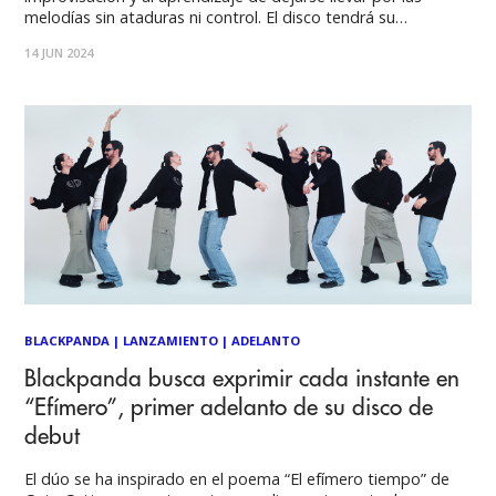
melodías sin ataduras ni control. El disco tendrá su
lanzamiento en vivo el próximo 23 de junio en Matucana
14 JUN 2024
100, bajo la dirección musical de Ignacio Díaz Lahsen.
Dichosa y bien
BLACKPANDA
|
LANZAMIENTO
|
ADELANTO
Blackpanda busca exprimir cada instante en
“Efímero”, primer adelanto de su disco de
debut
El dúo se ha inspirado en el poema “El efímero tiempo” de