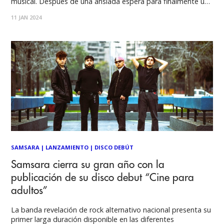
musical. Después de una ansiada espera para finalmente unir
sus canciones en una sola placa, la cantante nacional Vesta
11 JAN 2024
Lugg inició su año musical con la publicación de su primer
SAMSARA
|
LANZAMIENTO
|
DISCO DEBÚT
Samsara cierra su gran año con la
publicación de su disco debut “Cine para
adultos”
La banda revelación de rock alternativo nacional presenta su
primer larga duración disponible en las diferentes