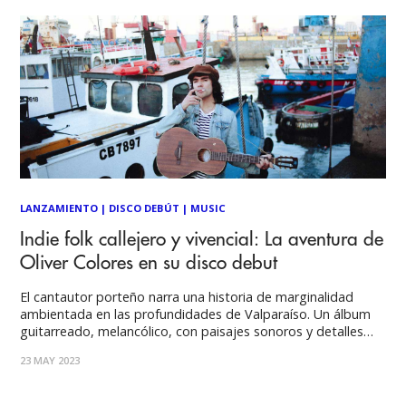
LANZAMIENTO
|
DISCO DEBÚT
|
MUSIC
Indie folk callejero y vivencial: La aventura de
Oliver Colores en su disco debut
El cantautor porteño narra una historia de marginalidad
ambientada en las profundidades de Valparaíso. Un álbum
guitarreado, melancólico, con paisajes sonoros y detalles
pintorescos. “Cómo Pararse Enfrente de una Multitud (Sin
23 MAY 2023
Llorar en el Intento)” es el primer álbum de Oliver Colores.
Una obra conceptual que -a través de 9