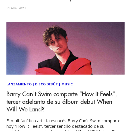
Ilabaca es la nueva agrupación de Pablo y Felipe Ilabaca,
31 AUG 2023
destacados músicos chilenos que han creado canciones que
son parte de la
LANZAMIENTO
|
DISCO DEBÚT
|
MUSIC
Barry Can't Swim comparte “How It Feels”,
tercer adelanto de su álbum debut When
Will We Land?
El multifacético artista escocés Barry Can't Swim comparte
hoy “How It Feels”, tercer sencillo destacado de su