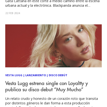
Gata Cattana en este corte a medio camino entre la escena
urbana actual y la electrónica. Blackpanda anuncia el
lanzamiento de su nuevo trabajo urgiéndonos a exprimir
22 FEB 2024
cada instante en “Efímero”, primer adelanto del álbum debut
del dúo
VESTA LUGG
|
LANZAMIENTO
|
DISCO DEBÚT
Vesta Lugg estrena single con Loyaltty y
publica su disco debut “Muy Mucho”
Un relato crudo y honesto de un corazón roto que transita
por distintos géneros le dan forma a esta producción