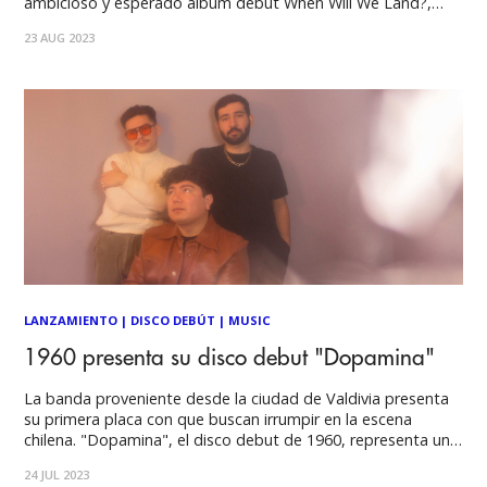
ambicioso y esperado álbum debut When Will We Land?,
que llega en octubre. La pista explora las experiencias de
23 AUG 2023
Barry al escribir su primer álbum. “Escribir un álbum por
primera vez me hizo
LANZAMIENTO
|
DISCO DEBÚT
|
MUSIC
1960 presenta su disco debut "Dopamina"
La banda proveniente desde la ciudad de Valdivia presenta
su primera placa con que buscan irrumpir en la escena
chilena. "Dopamina", el disco debut de 1960, representa un
hito importante en la corta trayectoria de la banda, ya que
24 JUL 2023
fue grabado durante la pandemia, enfrentando desafíos