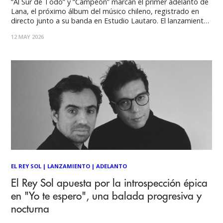
“Al Sur de Todo” y “Campeón” marcan el primer adelanto de
Lana, el próximo álbum del músico chileno, registrado en
directo junto a su banda en Estudio Lautaro. El lanzamiento
incluye además un cortometraje documental que retrata el
12 MAY 2026
proceso creativo de una obra que apuesta por el sonido
orgánico, la
EL REY SOL
|
LANZAMIENTO
|
ADELANTO
El Rey Sol apuesta por la introspección épica
en "Yo te espero", una balada progresiva y
nocturna