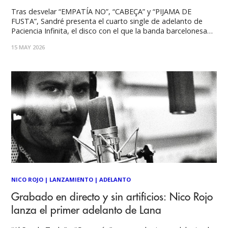
Tras desvelar “EMPATÍA NO”, “CABEÇA” y “PIJAMA DE
FUSTA”, Sandré presenta el cuarto single de adelanto de
Paciencia Infinita, el disco con el que la banda barcelonesa
termina de perfilar una nueva etapa creativa: más afilada,
15 MAY 2026
más abierta y tan imprevisible como siempre. Si buena parte
del universo compositivo de
NICO ROJO
|
LANZAMIENTO
|
ADELANTO
Grabado en directo y sin artificios: Nico Rojo
lanza el primer adelanto de Lana