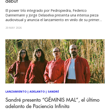
debut
El power trío integrado por Pedropiedra, Federico
Dannemann y Jorge Delaselva presenta una intensa pieza
audiovisual y anuncia el lanzamiento en vinilo de su primer
álbum, programado para el 4 de julio en Sala Master de la
20 MAY 2026
Universidad de Chile. La banda chilena Macedonia estrena el
videoclip de “Muerte”, segundo
LANZAMIENTO
|
ADELANTO
|
SANDRÉ
Sandré presenta “GÉMINIS MAL”, el último
adelanto de Paciencia Infinita