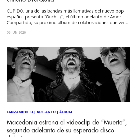
CUPIDO, una de las bandas más llamativas del nuevo pop
español, presenta “Ouch :_(”, el último adelanto de Amor
Compartido, su próximo álbum de colaboraciones que verá
la luz el lunes 15 de junio y que contará con la participación
05 JUN 2026
del artista chileno DrefQuila, además de nombres como
Feid, Álvaro Díaz,
LANZAMIENTO
|
ADELANTO
|
ÁLBUM
Macedonia estrena el videoclip de “Muerte”,
segundo adelanto de su esperado disco