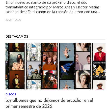
En un nuevo adelanto de su próximo disco, el dúo
transatlántico integrado por Marco Arias y Héctor Matías
Donoso desafía el canon de la canción de amor con una
odisea electroacústica de largo aliento. Entre texturas
22 APR 2026
acuosas y una voz que viaja del pop al rap, el sencillo
producido por
DESTACAMOS
DISCOS
Los álbumes que no dejamos de escuchar en el
primer semestre de 2026