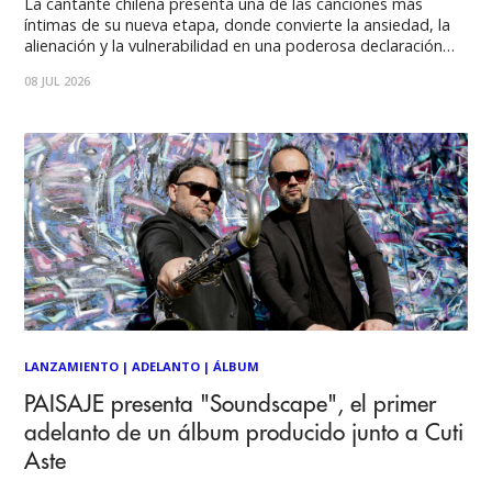
La cantante chilena presenta una de las canciones más
íntimas de su nueva etapa, donde convierte la ansiedad, la
alienación y la vulnerabilidad en una poderosa declaración
artística. El disco Maldita será publicado el 30 de julio y dará
08 JUL 2026
paso a una gira internacional. Francisca Valenzuela continúa
revelando el universo
LANZAMIENTO
|
ADELANTO
|
ÁLBUM
PAISAJE presenta "Soundscape", el primer
adelanto de un álbum producido junto a Cuti
Aste