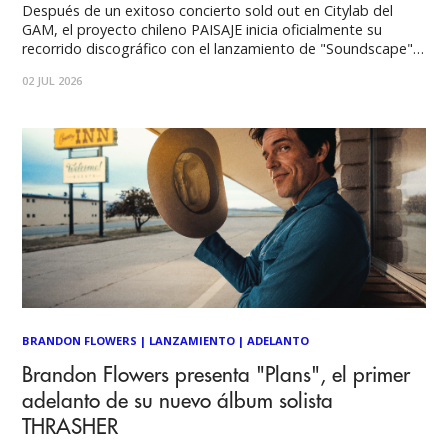
Después de un exitoso concierto sold out en Citylab del
GAM, el proyecto chileno PAISAJE inicia oficialmente su
recorrido discográfico con el lanzamiento de "Soundscape",
primer single de un álbum que construye paisajes sonoros
02 JUL 2026
donde clarinete, síntesis electrónica y textura acústica
convergen para crear experiencias de escucha inmersivas y
cinematográficas.
BRANDON FLOWERS
|
LANZAMIENTO
|
ADELANTO
Brandon Flowers presenta "Plans", el primer
adelanto de su nuevo álbum solista
THRASHER