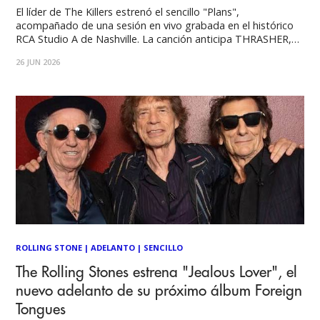
El líder de The Killers estrenó el sencillo "Plans",
acompañado de una sesión en vivo grabada en el histórico
RCA Studio A de Nashville. La canción anticipa THRASHER,
su primer disco como solista en más de una década, que
26 JUN 2026
llegará el 21 de agosto. Tras anunciar el lanzamiento de su
ROLLING STONE
|
ADELANTO
|
SENCILLO
The Rolling Stones estrena "Jealous Lover", el
nuevo adelanto de su próximo álbum Foreign
Tongues