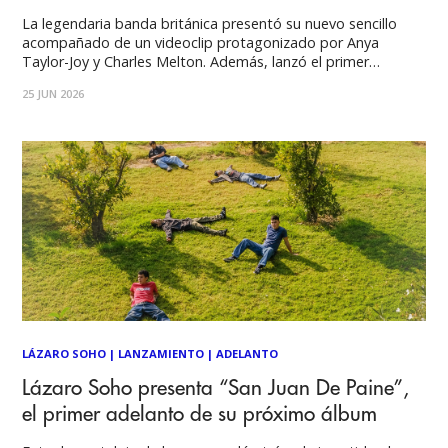
La legendaria banda británica presentó su nuevo sencillo
acompañado de un videoclip protagonizado por Anya
Taylor-Joy y Charles Melton. Además, lanzó el primer
episodio de Speaking In Tongues, un podcast que mostrará
25 JUN 2026
el proceso creativo detrás de Foreign Tongues, su esperado
nuevo disco que llegará el próximo 10 de julio.
LÁZARO SOHO
|
LANZAMIENTO
|
ADELANTO
Lázaro Soho presenta “San Juan De Paine”,
el primer adelanto de su próximo álbum