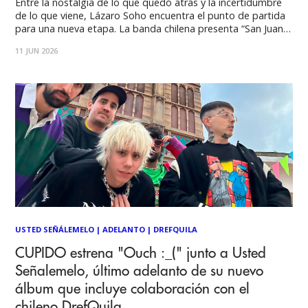
Entre la nostalgia de lo que quedó atrás y la incertidumbre
de lo que viene, Lázaro Soho encuentra el punto de partida
para una nueva etapa. La banda chilena presenta “San Juan
De Paine”, un sencillo que aborda las complejidades de
11 JUN 2026
crecer sin perder de vista aquello que permanece: la
USTED SEÑÁLEMELO
|
ADELANTO
|
DREFQUILA
CUPIDO estrena "Ouch :_(" junto a Usted
Señalemelo, último adelanto de su nuevo
álbum que incluye colaboración con el
chileno DrefQuila