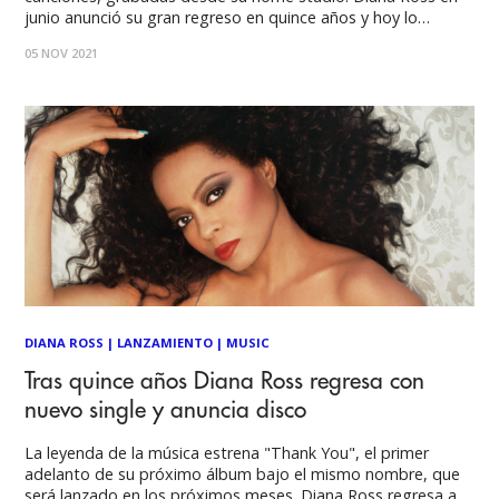
junio anunció su gran regreso en quince años y hoy lo
materiliza con su nuevo disco "Thank You". Este trabajo fue
05 NOV 2021
grabado en su home studio, que ofrece una poderosa
colección de
DIANA ROSS
|
LANZAMIENTO
|
MUSIC
Tras quince años Diana Ross regresa con
nuevo single y anuncia disco
La leyenda de la música estrena "Thank You", el primer
adelanto de su próximo álbum bajo el mismo nombre, que
será lanzado en los próximos meses. Diana Ross regresa a