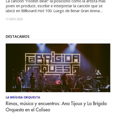
La canción “Foolish Beat” la posicionó como la artista más
joven en producir, escribir e interpretar la canción que se
ubicó en Billboard Hot 100. Luego de llenar Gran Arena
Monticello]] en mayo de este año y realizar una impecable
11 NOV 2025
presentación **Debbie Gibson, una de las voces femeninas
más destacadas
DESTACAMOS
LA BRÍGIDA ORQUESTA
Rimas, música y encuentros: Ana Tijoux y La Brígida
Orquesta en el Coliseo