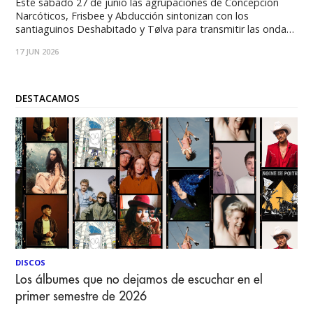
Este sábado 27 de junio las agrupaciones de Concepción
Narcóticos, Frisbee y Abducción sintonizan con los
santiaguinos Deshabitado y Tølva para transmitir las ondas
sonoras del post-punk y el darkwave en la primera edición
17 JUN 2026
de un encuentro que promete catalizar la escena chilena.
Inspirado en el primer festival de post-punk
DESTACAMOS
DISCOS
Los álbumes que no dejamos de escuchar en el
primer semestre de 2026