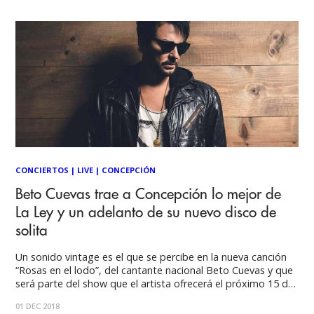
organizando
CONCIERTOS
|
LIVE
|
CONCEPCIÓN
Beto Cuevas trae a Concepción lo mejor de
La Ley y un adelanto de su nuevo disco de
solita
Un sonido vintage es el que se percibe en la nueva canción
“Rosas en el lodo”, del cantante nacional Beto Cuevas y que
será parte del show que el artista ofrecerá el próximo 15 de
diciembre, en Espacio Marina. El nuevo sencillo, muestra a un
01 DEC 2018
Beto Cuevas distinto al que