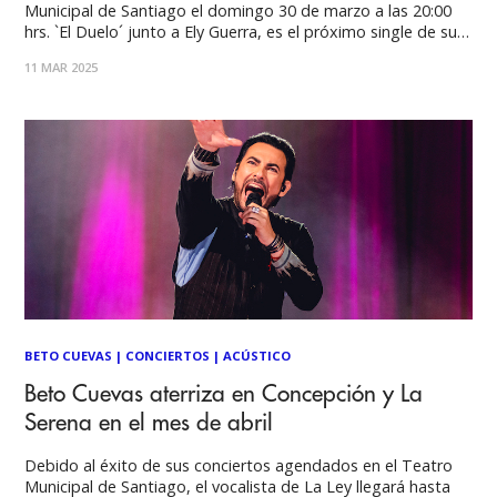
Municipal de Santiago el domingo 30 de marzo a las 20:00
hrs. `El Duelo´ junto a Ely Guerra, es el próximo single de su
disco Acústico que incluye los grandes éxitos de La Ley.
11 MAR 2025
Fechas shows: Teatro Municipal de Santiago:
BETO CUEVAS
|
CONCIERTOS
|
ACÚSTICO
Beto Cuevas aterriza en Concepción y La
Serena en el mes de abril
Debido al éxito de sus conciertos agendados en el Teatro
Municipal de Santiago, el vocalista de La Ley llegará hasta