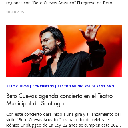
regiones con “Beto Cuevas Acústico” El regreso de Beto
Cuevas a los escenarios chilenos este 2025 ha sido un gran
10 FEB 2025
éxito. A su primer anuncio en el Teatro Municipal de
BETO CUEVAS
|
CONCIERTOS
|
TEATRO MUNICIPAL DE SANTIAGO
Beto Cuevas agenda concierto en el Teatro
Municipal de Santiago
Con este concierto dará inicio a una gira y al lanzamiento del
vinilo “Beto Cuevas Acústico”, trabajo donde celebra el
icónico Unplugged de La Ley. 22 años se cumplen este 2025