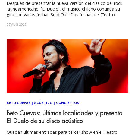
Después de presentar la nueva versión del clásico del rock
latinoamericano, `El Duelo´, el musico chileno continúa su
gira con varias fechas Sold Out. Dos fechas del Teatro
Opera de Buenos Aires se vendieron en tiempo record para
07 AUG 2025
septiembre. El viernes pasado se presentó en Tegucigalpa,
Honduras con un impactante
BETO CUEVAS
|
ACÚSTICO
|
CONCIERTOS
Beto Cuevas: últimas localidades y presenta
El Duelo de su disco acústico
Quedan últimas entradas para tercer show en el Teatro