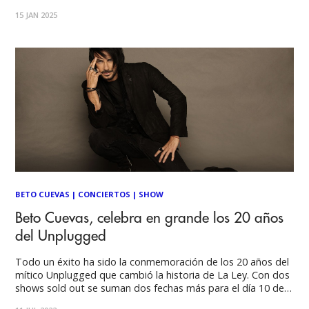
del histórico MTV Unplugged de La Ley, un hito que marcó
15 JAN 2025
un antes y después en la banda con
BETO CUEVAS
|
CONCIERTOS
|
SHOW
Beto Cuevas, celebra en grande los 20 años
del Unplugged
Todo un éxito ha sido la conmemoración de los 20 años del
mítico Unplugged que cambió la historia de La Ley. Con dos
shows sold out se suman dos fechas más para el día 10 de
diciembre en el Teatro Teletón. El año 2021 se cumplieron