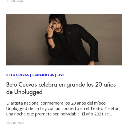
11 JUL 2022
20 años del lanzamiento
BETO CUEVAS
|
CONCIERTOS
|
LIVE
Beto Cuevas celebra en grande los 20 años
de Unplugged
El artista nacional conmemora los 20 años del mítico
Unplugged de La Ley con un concierto en el Teatro Teletón,
una noche que promete ser inolvidable. El año 2021 se
cumplieron 20 años del lanzamiento de esta producción, es
15 JUN 2022
por esta razón que Beto Cuevas y su equipo estaban