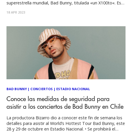
superestrella mundial, Bad Bunny, titulada «un X100to«. Esta
nueva pista presenta el sonido tradicional de Grupo Frontera
18 APR 2023
que los fanáticos conocen y aman, con un toque exquisito
del pionero e incomparable Bad
BAD BUNNY
|
CONCIERTOS
|
ESTADIO NACIONAL
Conoce las medidas de seguridad para
asistir a los conciertos de Bad Bunny en Chile
La productora Bizarro dio a conocer este fin de semana los
detalles para asistir al World’s Hottest Tour Bad Bunny, este
28 y 29 de octubre en Estadio Nacional. • Se prohibirá el