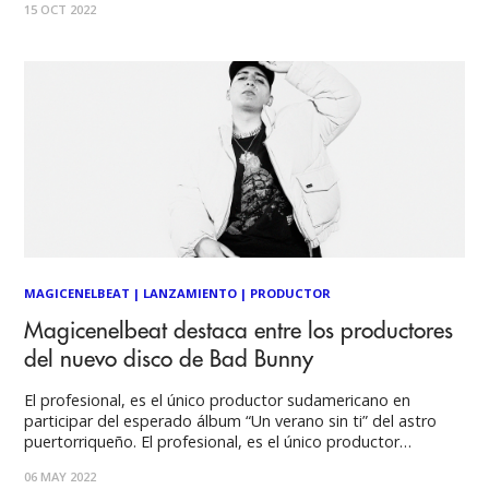
15 OCT 2022
urbano y su relación con el público local es
MAGICENELBEAT
|
LANZAMIENTO
|
PRODUCTOR
Magicenelbeat destaca entre los productores
del nuevo disco de Bad Bunny
El profesional, es el único productor sudamericano en
participar del esperado álbum “Un verano sin ti” del astro
puertorriqueño. El profesional, es el único productor
sudamericano en participar del esperado álbum “Un verano
06 MAY 2022
sin ti” del astro puertorriqueño. Una magnífica noticia para la