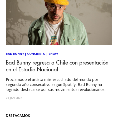
BAD BUNNY
|
CONCIERTO
|
SHOW
Bad Bunny regresa a Chile con presentación
en el Estadio Nacional
Proclamado el artista más escuchado del mundo por
segundo año consecutivo según Spotify, Bad Bunny ha
logrado destacarse por sus movimientos revolucionarios
que constantemente impactan a la industria musical. El día
24 JAN 2022
de hoy, el multigalardonado artista agrega un nuevo hito
importante para su carrera tras realizar el anuncio de su
DESTACAMOS