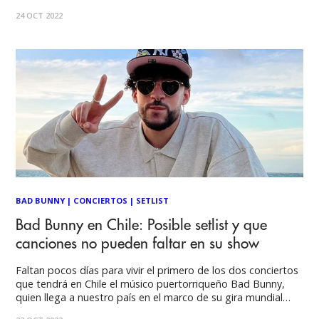
acceso al recinto con cualquier tipo de bolso, cartera o
24 OCT 2022
elemento, en casos excepcionales se aceptará un
BAD BUNNY
|
CONCIERTOS
|
SETLIST
Bad Bunny en Chile: Posible setlist y que
canciones no pueden faltar en su show
Faltan pocos días para vivir el primero de los dos conciertos
que tendrá en Chile el músico puertorriqueño Bad Bunny,
quien llega a nuestro país en el marco de su gira mundial
World's Hottest Tour dónde promociona su último disco de