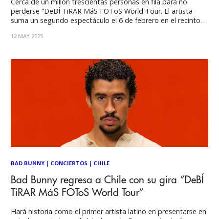
Cerca de un millón trescientas personas en fila para no
perderse “DeBÍ TiRAR MáS FOToS World Tour. El artista
suma un segundo espectáculo el 6 de febrero en el recinto
de Ñuñoa. Más de un millón de personas para lograr un
12 MAY 2025
ticket para el show del Conejo Malo en febrero
BAD BUNNY
|
CONCIERTOS
|
CHILE
Bad Bunny regresa a Chile con su gira “DeBÍ
TiRAR MáS FOToS World Tour”
Hará historia como el primer artista latino en presentarse en