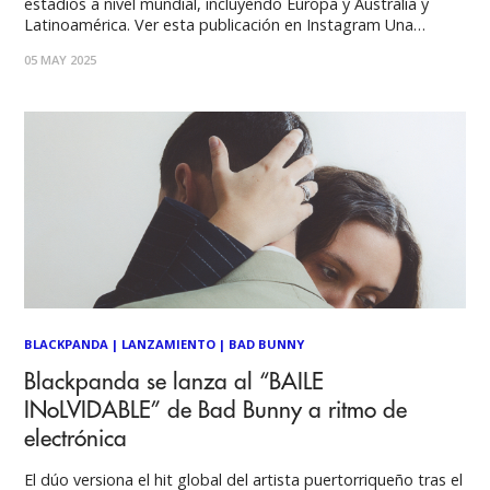
estadios a nivel mundial, incluyendo Europa y Australia y
Latinoamérica. Ver esta publicación en Instagram Una
publicación compartida por SunderBeats (@sunderbeats) Es
05 MAY 2025
uno de los anuncios más esperados del último tiempo. Se
trata de su exitoso DeBÍ TiRAR MáS FOToS
BLACKPANDA
|
LANZAMIENTO
|
BAD BUNNY
Blackpanda se lanza al “BAILE
INoLVIDABLE” de Bad Bunny a ritmo de
electrónica
El dúo versiona el hit global del artista puertorriqueño tras el