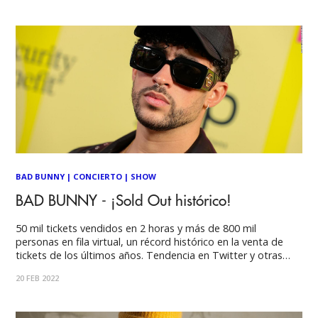
música chilena trae el lanzamiento la nueva
BAD BUNNY
|
CONCIERTO
|
SHOW
BAD BUNNY - ¡Sold Out histórico!
50 mil tickets vendidos en 2 horas y más de 800 mil
personas en fila virtual, un récord histórico en la venta de
tickets de los últimos años. Tendencia en Twitter y otras
redes sociales, Bad Bunny desató la locura este viernes
20 FEB 2022
agotando las localidades para su show del 28