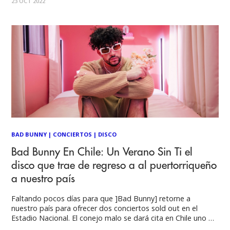
23 OCT 2022
estudio Un Verano Sin Ti estrenado este 2022. El
BAD BUNNY
|
CONCIERTOS
|
DISCO
Bad Bunny En Chile: Un Verano Sin Ti el
disco que trae de regreso a al puertorriqueño
a nuestro país
Faltando pocos días para que ]Bad Bunny] retorne a
nuestro país para ofrecer dos conciertos sold out en el
Estadio Nacional. El conejo malo se dará cita en Chile uno de
los países donde primero se hizo un nombre el músico