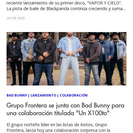
reciente lanzamiento de su primer disco, “VAPOR Y CIELO”.
La pista de baile de Blackpanda continúa creciendo y suma
ahora la versión de uno de los hits globales más
26 FEB 2025
importantes del inicio de 2025: el “BAILE INoLVIDABLE” de
Bad
BAD BUNNY
|
LANZAMIENTO
|
COLABORACIÓN
Grupo Frontera se junta con Bad Bunny para
una colaboración titulada "Un X100to"
El grupo norteño líder en las listas de éxitos, Grupo
Frontera, lanza hoy una colaboración sorpresa con la