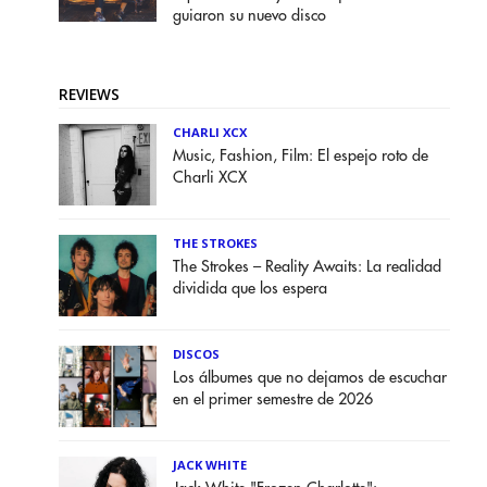
guiaron su nuevo disco
REVIEWS
CHARLI XCX
Music, Fashion, Film: El espejo roto de
Charli XCX
THE STROKES
The Strokes – Reality Awaits: La realidad
dividida que los espera
DISCOS
Los álbumes que no dejamos de escuchar
en el primer semestre de 2026
JACK WHITE