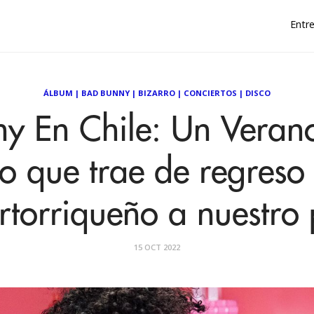
Entre
ÁLBUM
|
BAD BUNNY
|
BIZARRO
|
CONCIERTOS
|
DISCO
y En Chile: Un Verano 
co que trae de regreso 
rtorriqueño a nuestro 
15 OCT 2022