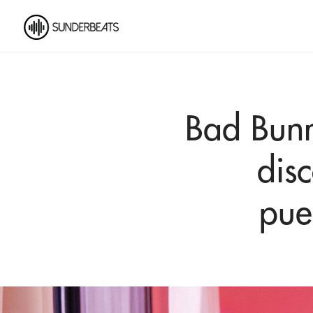
Bad Bunn
dis
pue