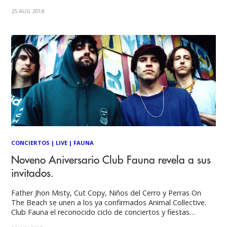
de Septiembre. "Sung Tongs" es el quinto álbum de la
25 AUG 2018
banda proveniente de Baltimore, ¨Maryland, Estados
Unidos "Animal Collective".
CONCIERTOS
|
LIVE
|
FAUNA
Noveno Aniversario Club Fauna revela a sus
invitados.
Father Jhon Misty, Cut Copy, Niños del Cerro y Perras On
The Beach se unen a los ya confirmados Animal Collective.
Club Fauna el reconocido ciclo de conciertos y fiestas
realizados por Fauna Producciones celebra su noveno