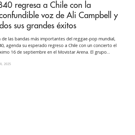
40 regresa a Chile con la
confundible voz de Ali Campbell y
dos sus grandes éxitos
 de las bandas más importantes del reggae-pop mundial,
0, agenda su esperado regreso a Chile con un concierto el
ximo 16 de septiembre en el Movistar Arena. El grupo
tánico ofrecerá un recorrido por sus más grandes éxitos, en
UL 2025
 noche que promete ser una verdadera celebración musical
a