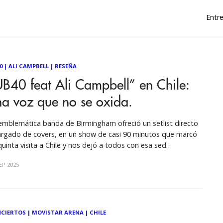
Entre
0
|
ALI CAMPBELL
|
RESEÑA
B40 feat Ali Campbell” en Chile:
a voz que no se oxida.
emblemática banda de Birmingham ofreció un setlist directo
argado de covers, en un show de casi 90 minutos que marcó
quinta visita a Chile y nos dejó a todos con esa sed
onfundible de “Red Red Wine”. Por: Pedro Massai Fotos: Luis
EP 2025
chant En un ambiente cargado
CIERTOS
|
MOVISTAR ARENA
|
CHILE