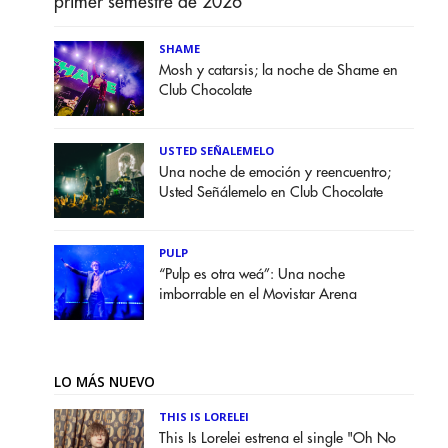
primer semestre de 2026
SHAME
Mosh y catarsis; la noche de Shame en
Club Chocolate
USTED SEÑALEMELO
Una noche de emoción y reencuentro;
Usted Señálemelo en Club Chocolate
PULP
“Pulp es otra weá”: Una noche
imborrable en el Movistar Arena
LO MÁS NUEVO
THIS IS LORELEI
This Is Lorelei estrena el single "Oh No