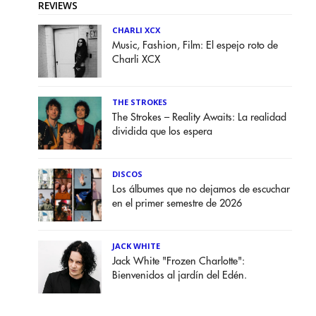
REVIEWS
CHARLI XCX
Music, Fashion, Film: El espejo roto de
Charli XCX
THE STROKES
The Strokes – Reality Awaits: La realidad
dividida que los espera
DISCOS
Los álbumes que no dejamos de escuchar
en el primer semestre de 2026
JACK WHITE
Jack White "Frozen Charlotte":
Bienvenidos al jardín del Edén.