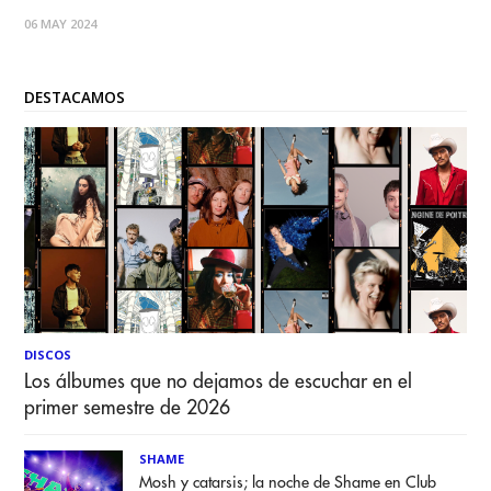
nuestro país, Paramore Chile Oficial, se unieron para
06 MAY 2024
organizar una fiesta en celebración del disco al que le
debemos las
DESTACAMOS
DISCOS
Los álbumes que no dejamos de escuchar en el
primer semestre de 2026
SHAME
Mosh y catarsis; la noche de Shame en Club