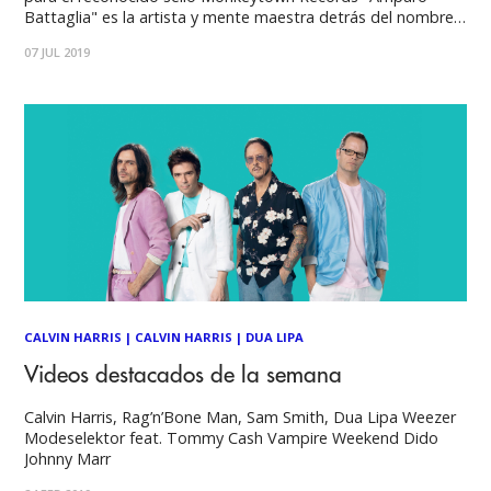
Battaglia" es la artista y mente maestra detrás del nombre
"Catnapp", una argentina que reside en Berlín y que ha
07 JUL 2019
conquistado a la escena del Electronic/Dance Music
combinando estilos como el R&
CALVIN HARRIS
|
CALVIN HARRIS
|
DUA LIPA
Videos destacados de la semana
Calvin Harris, Rag’n’Bone Man, Sam Smith, Dua Lipa Weezer
Modeselektor feat. Tommy Cash Vampire Weekend Dido
Johnny Marr