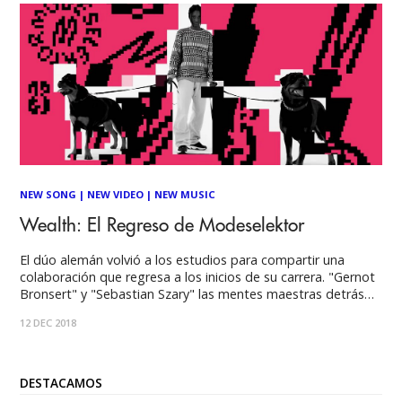
NEW SONG
|
NEW VIDEO
|
NEW MUSIC
Wealth: El Regreso de Modeselektor
El dúo alemán volvió a los estudios para compartir una
colaboración que regresa a los inicios de su carrera. "Gernot
Bronsert" y "Sebastian Szary" las mentes maestras detrás
del dúo de IDM, Electro Hose y Hip-Hop "Modeselektor",
12 DEC 2018
publican la sucesora de "Kalif Storch" su primera canción de
estudio desde el
DESTACAMOS