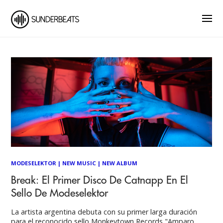
MODESELEKTOR
|
NEW MUSIC
|
NEW ALBUM
Break: El Primer Disco De Catnapp En El
Sello De Modeselektor
La artista argentina debuta con su primer larga duración
para el reconocido sello Monkeytown Records "Amparo