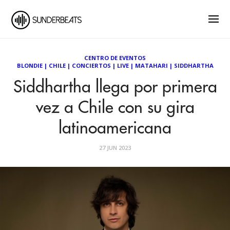
CENTRO DE EVENTOS
BLONDIE
|
CHILE
|
CONCIERTOS
|
LIVE
|
MATAHARI
|
SIDDHARTHA
Siddhartha llega por primera
vez a Chile con su gira
latinoamericana
27 JUN 2023