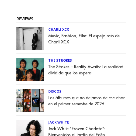
REVIEWS
CHARLI XCX
Music, Fashion, Film: El espejo roto de
Charli XCX
THE STROKES
The Strokes – Reality Awaits: La realidad
dividida que los espera
DISCOS
Los álbumes que no dejamos de escuchar
en el primer semestre de 2026
JACK WHITE
Jack White "Frozen Charlotte":
Bienvenidos al jardín del Edén.