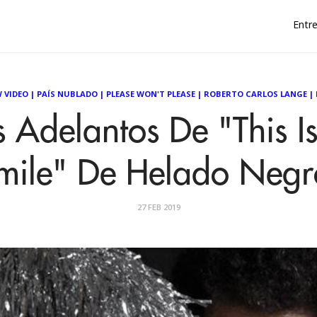
Entre
 VIDEO
|
PAÍS NUBLADO
|
PLEASE WON'T PLEASE
|
ROBERTO CARLOS LANGE
|
s Adelantos De "This 
mile" De Helado Negr
27 FEB 2019