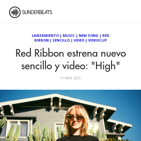
LANZAMIENTO
|
MUSIC
|
NEW SONG
|
RED
RIBBON
|
SENCILLO
|
VIDEO
|
VIDEOCLIP
Red Ribbon estrena nuevo
sencillo y video: "High"
11 MAY 2021