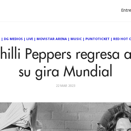
Entre
S
|
DG MEDIOS
|
LIVE
|
MOVISTAR ARENA
|
MUSIC
|
PUNTOTICKET
|
RED HOT C
illi Peppers regresa 
su gira Mundial
22 MAR 2023