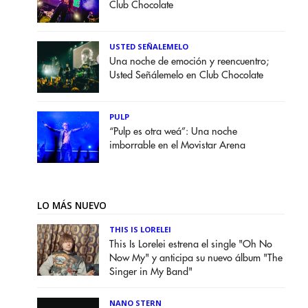
Club Chocolate
USTED SEÑALEMELO
Una noche de emoción y reencuentro;
Usted Señálemelo en Club Chocolate
PULP
“Pulp es otra weá”: Una noche
imborrable en el Movistar Arena
LO MÁS NUEVO
THIS IS LORELEI
This Is Lorelei estrena el single "Oh No
Now My" y anticipa su nuevo álbum "The
Singer in My Band"
NANO STERN