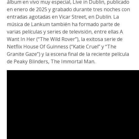
álbum en vivo muy especial, Live in Dublin, publicado
en enero de 2025 y grabado durante tres noches con
entradas agotadas en Vicar Street, en Dublín. La
música de Lankum también ha formado parte de
varias películas y series de televisión, entre ellas A
Want In Her (“The Wild Rover”), la exitosa serie de
Netflix House Of Guinness (“Katie Cruel” y “The
Granite Gaze”) y la escena final de la reciente película
de Peaky Blinders, The Immortal Man.