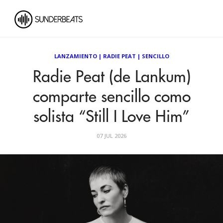
LANZAMIENTO
|
RADIE PEAT
|
SENCILLO
Radie Peat (de Lankum)
comparte sencillo como
solista “Still I Love Him”
07 JUL 2026