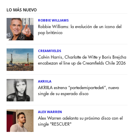
LO MÁS NUEVO
ROBBIE WILLIAMS
Robbie Williams: la evolución de un ícono del
pop británico
CREAMFIELDS
Calvin Harris, Charlotte de Witte y Boris Brejcha
encabezan el line up de Creamfields Chile 2026
AKRIILA
AKRIILA estrena “partedemipartedeti”, nuevo
single de su esperado disco
ALEX WARREN
Alex Warren adelanta su próximo disco con el
single "RESCUER"