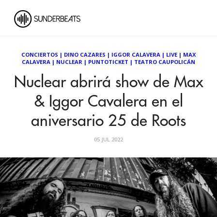
CONCIERTOS
|
DINO CAZARES
|
IGGOR CALAVERA
|
LIVE
|
MAX
CALAVERA
|
NUCLEAR
|
PUNTOTICKET
|
TEATRO CAUPOLICÁN
Nuclear abrirá show de Max
& Iggor Cavalera en el
aniversario 25 de Roots
05 JUL 2022