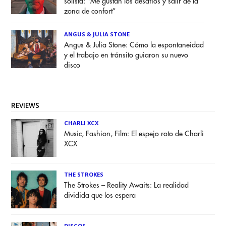
solista: “Me gustan los desafíos y salir de la
zona de confort”
ANGUS & JULIA STONE
Angus & Julia Stone: Cómo la espontaneidad
y el trabajo en tránsito guiaron su nuevo
disco
REVIEWS
CHARLI XCX
Music, Fashion, Film: El espejo roto de Charli
XCX
THE STROKES
The Strokes – Reality Awaits: La realidad
dividida que los espera
DISCOS