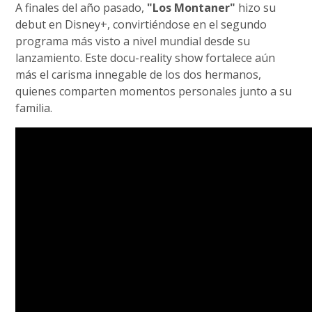
A finales del año pasado,
"Los Montaner"
hizo su
debut en Disney+, convirtiéndose en el segundo
programa más visto a nivel mundial desde su
lanzamiento. Este docu-reality show fortalece aún
más el carisma innegable de los dos hermanos,
quienes comparten momentos personales junto a su
familia.