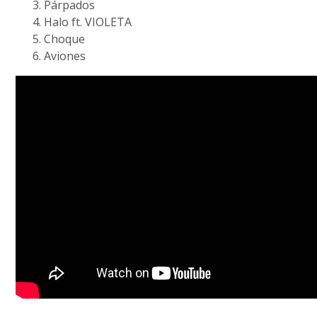
Párpados
Halo ft. VIOLETA
Choque
Aviones