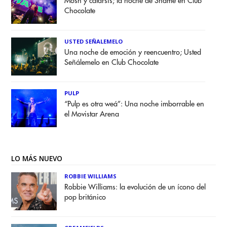
Mosh y catarsis; la noche de Shame en Club
Chocolate
USTED SEÑALEMELO
Una noche de emoción y reencuentro; Usted
Señálemelo en Club Chocolate
PULP
“Pulp es otra weá”: Una noche imborrable en
el Movistar Arena
LO MÁS NUEVO
ROBBIE WILLIAMS
Robbie Williams: la evolución de un ícono del
pop británico