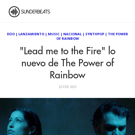
DÚO
|
LANZAMIENTO
|
MUSIC
|
NACIONAL
|
SYNTHPOP
|
THE POWER
OF RAINBOW
"Lead me to the Fire" lo
nuevo de The Power of
Rainbow
22 FEB 2021