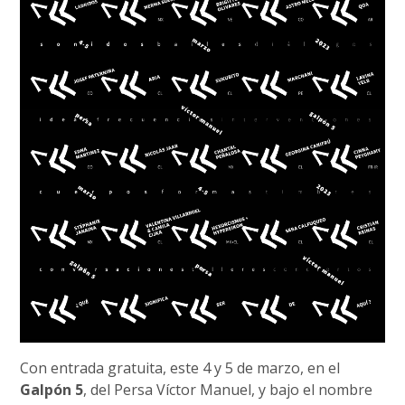
Con entrada gratuita, este 4 y 5 de marzo, en el
Galpón 5
, del Persa Víctor Manuel, y bajo el nombre