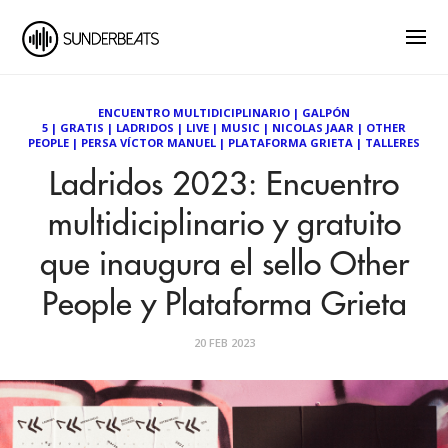
ENCUENTRO MULTIDICIPLINARIO
|
GALPÓN
5
|
GRATIS
|
LADRIDOS
|
LIVE
|
MUSIC
|
NICOLAS JAAR
|
OTHER
PEOPLE
|
PERSA VÍCTOR MANUEL
|
PLATAFORMA GRIETA
|
TALLERES
Ladridos 2023: Encuentro
multidiciplinario y gratuito
que inaugura el sello Other
People y Plataforma Grieta
20 FEB 2023