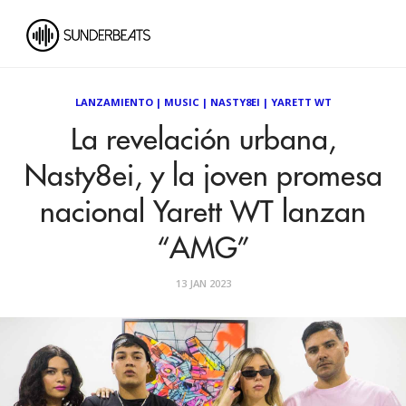
LANZAMIENTO
|
MUSIC
|
NASTY8EI
|
YARETT WT
La revelación urbana,
Nasty8ei, y la joven promesa
nacional Yarett WT lanzan
“AMG”
13 JAN 2023