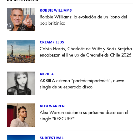
ROBBIE WILLIAMS
Robbie Williams: la evolución de un ícono del
pop británico
CREAMFIELDS
Calvin Harris, Charlotte de Witte y Boris Brejcha
encabezan el line up de Creamfields Chile 2026
AKRIILA
AKRIILA estrena “partedemipartedeti”, nuevo
single de su esperado disco
ALEX WARREN
Alex Warren adelanta su próximo disco con el
single "RESCUER"
SURFESTIVAL