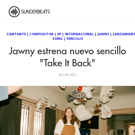
CANTANTE
|
COMPOSITOR
|
EP
|
INTERNACIONAL
|
JAWNY
|
LANZAMIEN
SONG
|
SENCILLO
Jawny estrena nuevo sencillo
"Take It Back"
08 JUN 2021