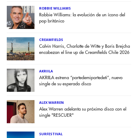
ROBBIE WILLIAMS
Robbie Williams: la evolución de un ícono del
pop británico
CREAMFIELDS
Calvin Harris, Charlotte de Witte y Boris Brejcha
encabezan el line up de Creamfields Chile 2026
AKRIILA
AKRIILA estrena “partedemipartedeti”, nuevo
single de su esperado disco
ALEX WARREN
Alex Warren adelanta su próximo disco con el
single "RESCUER"
SURFESTIVAL