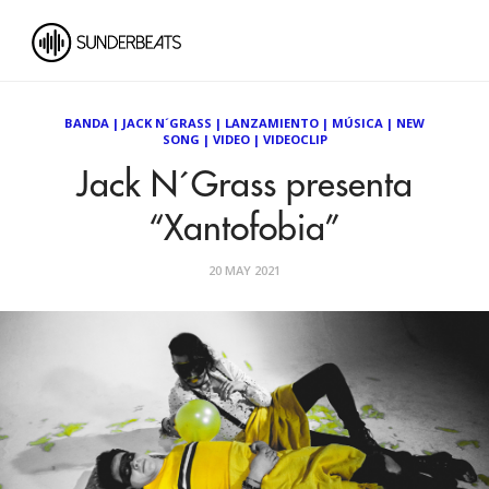
BANDA
|
JACK N´GRASS
|
LANZAMIENTO
|
MÚSICA
|
NEW
SONG
|
VIDEO
|
VIDEOCLIP
Jack N´Grass presenta
“Xantofobia”
20 MAY 2021