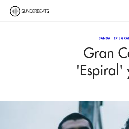
BANDA
|
EP
|
GRAN
Gran Ce
'Espiral'