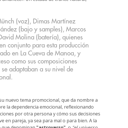
 Münch (voz), Dimas Martínez
nández (bajo y samples), Marcos
David Molina (batería), quienes
en conjunto para esta producción
ado en La Cueva de Manoa, y
oceso como sus composiciones
 se adaptaban a su nivel de
onal.
 su nuevo tema promocional, que da nombre a
obre la dependencia emocional, reflexionando
ociones por otra persona y cómo sus decisiones
e en pareja, ya sea para mal o para bien. A la
 lo que denominan
"astroverso"
, o
"el universo