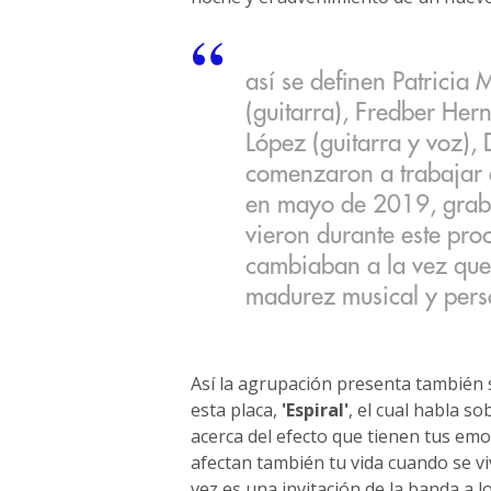
así se definen Patricia
(guitarra), Fredber Her
López (guitarra y voz), 
comenzaron a trabajar 
en mayo de 2019, grab
vieron durante este pr
cambiaban a la vez que
madurez musical y pers
Así la agrupación presenta también
esta placa,
'Espiral'
, el cual habla s
acerca del efecto que tienen tus em
afectan también tu vida cuando se viv
vez es una invitación de la banda a