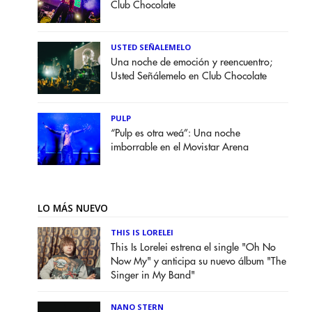
Club Chocolate
USTED SEÑALEMELO
Una noche de emoción y reencuentro;
Usted Señálemelo en Club Chocolate
PULP
“Pulp es otra weá”: Una noche
imborrable en el Movistar Arena
LO MÁS NUEVO
THIS IS LORELEI
This Is Lorelei estrena el single "Oh No
Now My" y anticipa su nuevo álbum "The
Singer in My Band"
NANO STERN