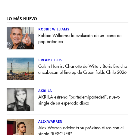
LO MÁS NUEVO
ROBBIE WILLIAMS
Robbie Williams: la evolución de un ícono del
pop británico
CREAMFIELDS
Calvin Harris, Charlotte de Witte y Boris Brejcha
encabezan el line up de Creamfields Chile 2026
AKRIILA
AKRIILA estrena “partedemipartedeti”, nuevo
single de su esperado disco
ALEX WARREN
Alex Warren adelanta su próximo disco con el
single "RESCUER"