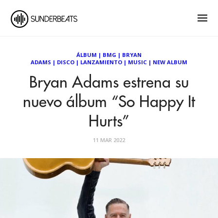
ÁLBUM
|
BMG
|
BRYAN
ADAMS
|
DISCO
|
LANZAMIENTO
|
MUSIC
|
NEW ALBUM
Bryan Adams estrena su
nuevo álbum “So Happy It
Hurts”
11 MAR 2022