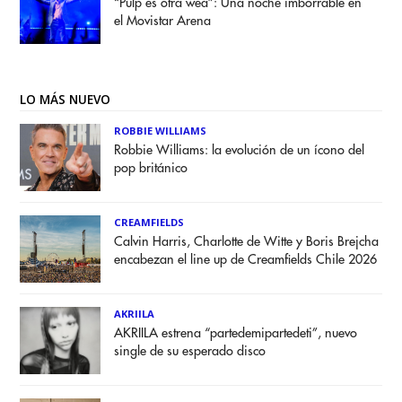
“Pulp es otra weá”: Una noche imborrable en
el Movistar Arena
LO MÁS NUEVO
ROBBIE WILLIAMS
Robbie Williams: la evolución de un ícono del
pop británico
CREAMFIELDS
Calvin Harris, Charlotte de Witte y Boris Brejcha
encabezan el line up de Creamfields Chile 2026
AKRIILA
AKRIILA estrena “partedemipartedeti”, nuevo
single de su esperado disco