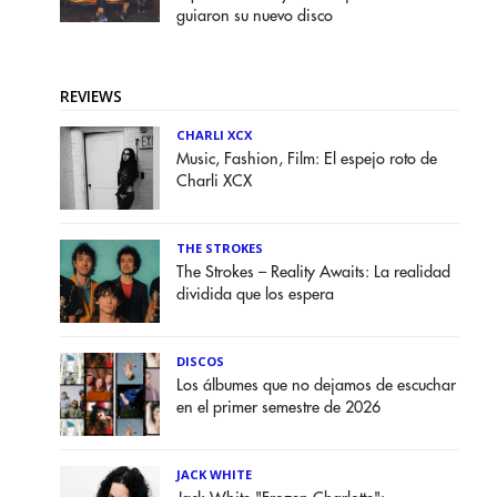
guiaron su nuevo disco
REVIEWS
CHARLI XCX
Music, Fashion, Film: El espejo roto de
Charli XCX
THE STROKES
The Strokes – Reality Awaits: La realidad
dividida que los espera
DISCOS
Los álbumes que no dejamos de escuchar
en el primer semestre de 2026
JACK WHITE