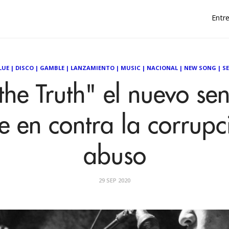
Entre
LUE
|
DISCO
|
GAMBLE
|
LANZAMIENTO
|
MUSIC
|
NACIONAL
|
NEW SONG
|
S
the Truth" el nuevo sen
 en contra la corrupci
abuso
29 SEP 2020