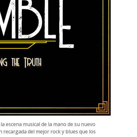
a la escena musical de la mano de su nuevo
n recargada del mejor rock y blues que los