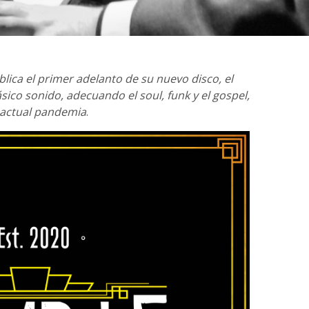
lica el primer adelanto de su nuevo disco, el
sico sonido, adecuando el soul, funk y el gospel,
 actual pandemia
.