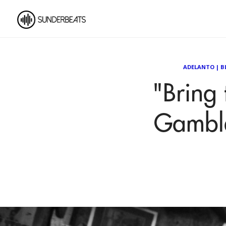
ADELANTO
|
B
"Bring 
Gamble