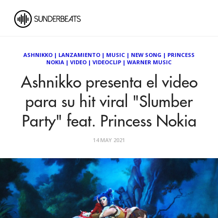
ASHNIKKO
|
LANZAMIENTO
|
MUSIC
|
NEW SONG
|
PRINCESS
NOKIA
|
VIDEO
|
VIDEOCLIP
|
WARNER MUSIC
Ashnikko presenta el video
para su hit viral "Slumber
Party" feat. Princess Nokia
14 MAY 2021