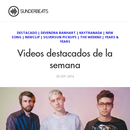
DESTACADO
|
DEVENDRA BANHART
|
KAYTRANADA
|
NEW
SONG
|
NEWCLIP
|
SILVERSUN PICKUPS
|
THE WEEKND
|
YEARS &
YEARS
Videos destacados de la
semana
30 SEP 2016