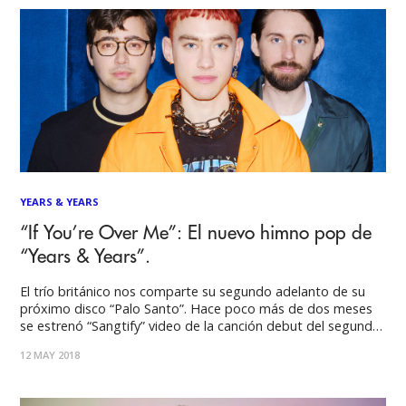
YEARS & YEARS
“If You’re Over Me”: El nuevo himno pop de
“Years & Years”.
El trío británico nos comparte su segundo adelanto de su
próximo disco “Palo Santo”. Hace poco más de dos meses
se estrenó “Sangtify” video de la canción debut del segundo
álbum de estudio del trío inglés Years & Years; en donde
12 MAY 2018
introducían a “Palo Santo” como un disco que hace