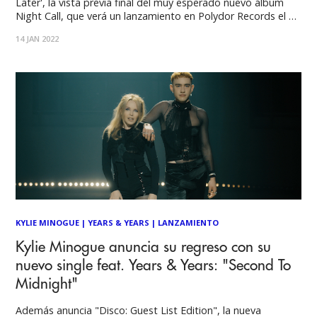
Later', la vista previa final del muy esperado nuevo álbum
Night Call, que verá un lanzamiento en Polydor Records el 21
de enero. Con los sencillos 'Starstruck', 'Sweet Talker' (con
14 JAN 2022
Galantis) y más favoritos futuros de Olly Alexander, los
KYLIE MINOGUE
|
YEARS & YEARS
|
LANZAMIENTO
Kylie Minogue anuncia su regreso con su
nuevo single feat. Years & Years: "Second To
Midnight"
Además anuncia "Disco: Guest List Edition", la nueva