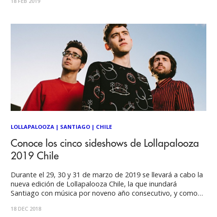
18 FEB 2019
LOLLAPALOOZA
|
SANTIAGO
|
CHILE
Conoce los cinco sideshows de Lollapalooza
2019 Chile
Durante el 29, 30 y 31 de marzo de 2019 se llevará a cabo la
nueva edición de Lollapalooza Chile, la que inundará
Santiago con música por noveno año consecutivo, y como
es costumbre, habrá una serie de sideshows que extenderán
18 DEC 2018
el festival. Los primeros en presentarse serán Vicentico y