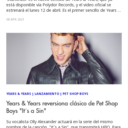
está disponible vía Polydor Records, y el video oficial se
estrenará el lunes 12 de abril. Es el primer sencillo de Years &
Years desde el muy querido segundo álbum 'Palo Santo' de
08 APR 2021
2018, y sigue a la aparición
YEARS & YEARS
|
LANZAMIENTO
|
PET SHOP BOYS
Years & Years reversiona clásico de Pet Shop
Boys "It´s a Sin"
Su vocalista Olly Alexander actuará en la serie del mismo
nombre de la canción, "It´s a Sin", que transmitirá HBO. Para