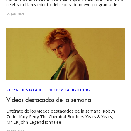
celebrar el lanzamiento del esperado nuevo programa de
Channel 4 de Russell T. Davies que comienza esta noche,
25 JAN 2021
Years & Years se enorgullece de compartir su versión del
ROBYN
|
DESTACADO
|
THE CHEMICAL BROTHERS
Videos destacados de la semana
Entérate de los videos destacados de la semana: Robyn
Zedd, Katy Perry The Chemical Brothers Years & Years,
MNEK John Legend ionnalee