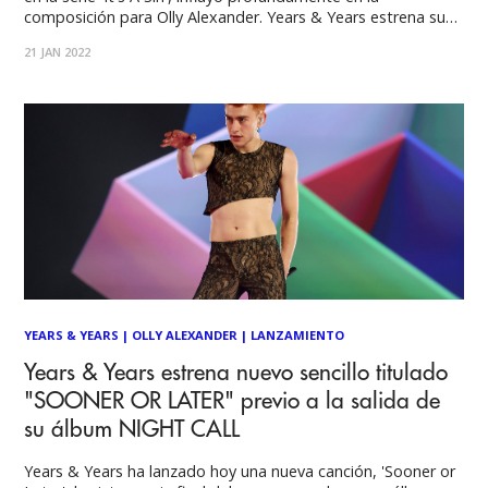
composición para Olly Alexander. Years & Years estrena su
nuevo álbum, 'Night Call'. Desde su obra de arte icónica
21 JAN 2022
hasta su sonido eufórico y rejuvenecido, el disco 'Night Call'
es un
YEARS & YEARS
|
OLLY ALEXANDER
|
LANZAMIENTO
Years & Years estrena nuevo sencillo titulado
"SOONER OR LATER" previo a la salida de
su álbum NIGHT CALL
Years & Years ha lanzado hoy una nueva canción, 'Sooner or