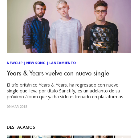
NEWCLIP
|
NEW SONG
|
LANZAMIENTO
Years & Years vuelve con nuevo single
El trío británico Years & Years, ha regresado con nuevo
single que lleva por titulo Sanctify, es un adelanto de su
próximo álbum que ya ha sido estrenado en plataformas
como Youtube y Spotify. La canción viene acompañada de
09 MAR 2018
un videoclip que podrás ver a continuación:
DESTACAMOS