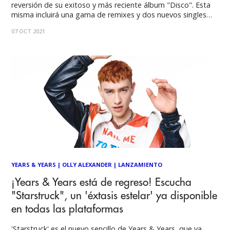
reversión de su exitoso y más reciente álbum "Disco". Esta
misma incluirá una gama de remixes y dos nuevos singles
con la leyenda del disco Gloria Gaynor y la sensación del pop
07 OCT 2021
británico Jessie Ware. El ícono del pop Kylie Minogue lanza
YEARS & YEARS
|
OLLY ALEXANDER
|
LANZAMIENTO
¡Years & Years está de regreso! Escucha
"Starstruck", un 'éxtasis estelar' ya disponible
en todas las plataformas
'Starstruck' es el nuevo sencillo de Years & Years, que ya