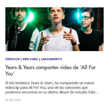
VIDEOCLIP
|
NEW SONG
|
LANZAMIENTO
Years & Years comparten video de ‘All For
You’
El trío británico Years & Years, ha compartido un nuevo
vídeoclip para All For You, una de las canciones que
podemos encontrar en su último álbum de estudio Palo
Santo Este video ha sido dirigido por Fred Rowson y está
20 SEP 2018
basado en una idea del propio Olly Alexander, frontman de