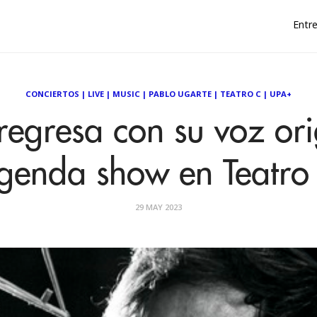
Entre
CONCIERTOS
|
LIVE
|
MUSIC
|
PABLO UGARTE
|
TEATRO C
|
UPA+
egresa con su voz ori
genda show en Teatro
29 MAY 2023