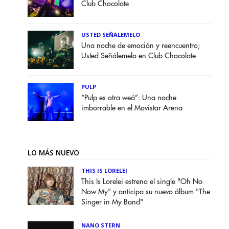
Club Chocolate
USTED SEÑALEMELO
Una noche de emoción y reencuentro;
Usted Señálemelo en Club Chocolate
PULP
“Pulp es otra weá”: Una noche
imborrable en el Movistar Arena
LO MÁS NUEVO
THIS IS LORELEI
This Is Lorelei estrena el single "Oh No
Now My" y anticipa su nuevo álbum "The
Singer in My Band"
NANO STERN