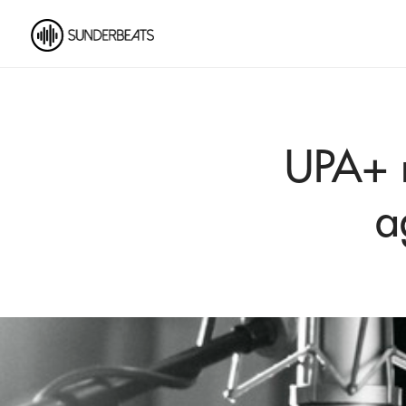
UPA+ r
a