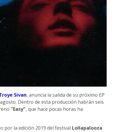
Troye Sivan
, anuncia la salida de su próximo EP
 agosto. Dentro de esta producción habrán seis
treno
"Easy"
, que hace pocas horas ha
o por la edición 2019 del festival
Lollapalooza