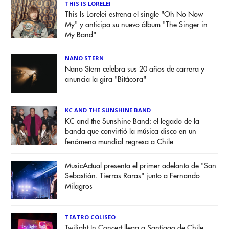
THIS IS LORELEI
This Is Lorelei estrena el single "Oh No Now
My" y anticipa su nuevo álbum "The Singer in
My Band"
NANO STERN
Nano Stern celebra sus 20 años de carrera y
anuncia la gira "Bitácora"
KC AND THE SUNSHINE BAND
KC and the Sunshine Band: el legado de la
banda que convirtió la música disco en un
fenómeno mundial regresa a Chile
MusicActual presenta el primer adelanto de "San
Sebastián. Tierras Raras" junto a Fernando
Milagros
TEATRO COLISEO
Twilight In Concert llega a Santiago de Chile