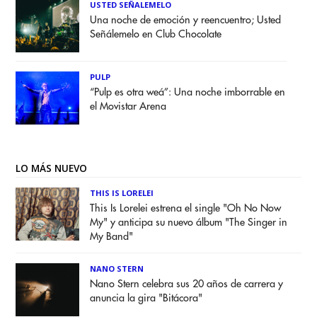
USTED SEÑALEMELO
Una noche de emoción y reencuentro; Usted
Señálemelo en Club Chocolate
PULP
“Pulp es otra weá”: Una noche imborrable en
el Movistar Arena
LO MÁS NUEVO
THIS IS LORELEI
This Is Lorelei estrena el single "Oh No Now
My" y anticipa su nuevo álbum "The Singer in
My Band"
NANO STERN
Nano Stern celebra sus 20 años de carrera y
anuncia la gira "Bitácora"