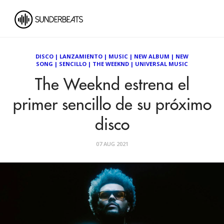
DISCO
|
LANZAMIENTO
|
MUSIC
|
NEW ALBUM
|
NEW
SONG
|
SENCILLO
|
THE WEEKND
|
UNIVERSAL MUSIC
The Weeknd estrena el
primer sencillo de su próximo
disco
07 AUG 2021