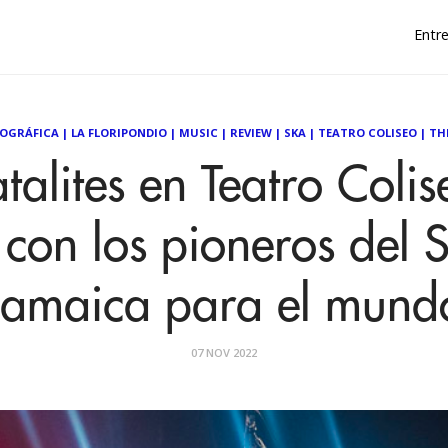
Entre
TOGRÁFICA
|
LA FLORIPONDIO
|
MUSIC
|
REVIEW
|
SKA
|
TEATRO COLISEO
|
TH
talites en Teatro Coli
con los pioneros del 
Jamaica para el mund
07 NOV 2022