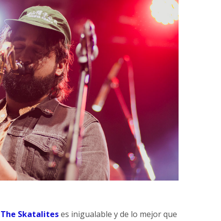
e
The Skatalites
es inigualable y de lo mejor que