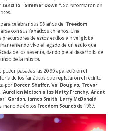
r sencillo " Simmer Down "
. Se reformaron en
nces.
 para celebrar sus 58 años de
“Freedom
arse con sus fanáticos chilenos. Una
 precursores de estos estilos a nivel global
manteniendo vivo el legado de un estilo que
écada de los sesenta, dando pie al desarrollo de
mundo de la música.
 poder pasadas las 20:30 apareció en el
foria de los fanáticos que repletaron el recinto
ta por
Doreen Shaffer, Val Douglas, Trevor
 Aurelien Metsch alias Natty Frenchy, Anant
or" Gordon, James Smith, Larry McDonald
,
la mano de éxitos
Freedom Sounds
de 1967.