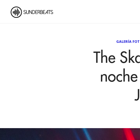
GALERÍA FO
The Ska
noche 