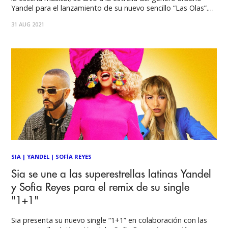
Yandel para el lanzamiento de su nuevo sencillo “Las Olas”.
Micro TDH quien se ha dado a conocer por ser versátil y
31 AUG 2021
llevar un sonido único, ha colaborado con otros
SIA
|
YANDEL
|
SOFÍA REYES
Sia se une a las superestrellas latinas Yandel
y Sofia Reyes para el remix de su single
"1+1"
Sia presenta su nuevo single “1+1” en colaboración con las