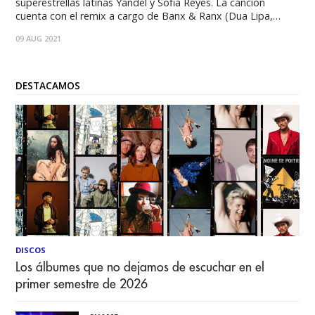
superestrellas latinas Yandel y Sofia Reyes. La canción
cuenta con el remix a cargo de Banx & Ranx (Dua Lipa,
Blackpink, Sean Paul). La versión original de “1+1” está
09 AUG 2021
incluida en el álbum de estudio más reciente de
DESTACAMOS
DISCOS
Los álbumes que no dejamos de escuchar en el
primer semestre de 2026