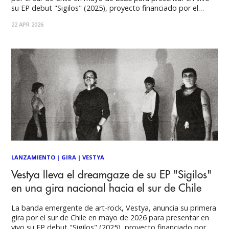
su EP debut "Sigilos" (2025), proyecto financiado por el
Fondo Para el Fomento de la Música Nacional. Desde su
22 APR 2026
surgimiento en 2023, Vestya se ha consolidado por su
LANZAMIENTO
|
GIRA
|
VESTYA
Vestya lleva el dreamgaze de su EP "Sigilos"
en una gira nacional hacia el sur de Chile
La banda emergente de art-rock, Vestya, anuncia su primera
gira por el sur de Chile en mayo de 2026 para presentar en
vivo su EP debut "Sigilos" (2025), proyecto financiado por el