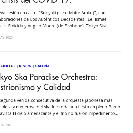
 crisis del COVID-19.
va sesión en casa - "Sukiyaki (Ue o Muite Aruko)", con
aboraciones de Los Auténticos Decadentes, iLe, Ismael
cel, Emicida y Angelo Moore (de Fishbone). Tokyo Ska
adise Orchestra comparte el video hecho en casa de su nueva
AY 2020
ión colaborativa de una cancion clásica japonés. Un poco
re su versión
CIERTOS
|
REVIEW
|
GALERÍA
kyo Ska Paradise Orchestra:
strionismo y Calidad
segunda venida consecutiva de la orquesta japonesa más
pleta y numerosa del ska fue toda una fiesta en pleno Barrio
lavista El cielo amenazante y el frío no fueron impedimento
a que el público se congregara en masa para ver la que sería
UG 2018
segunda parada en nuestro país