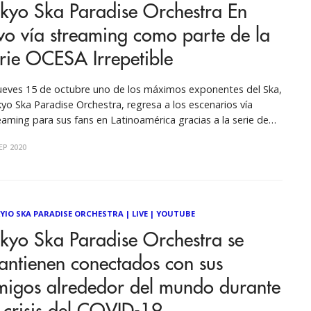
okyo Ska Paradise Orchestra En
vo vía streaming como parte de la
rie OCESA Irrepetible
jueves 15 de octubre uno de los máximos exponentes del Ska,
yo Ska Paradise Orchestra, regresa a los escenarios vía
eaming para sus fans en Latinoamérica gracias a la serie de
ciertos #OcesaIrrepetible. Con 30 años dentro de la escena
EP 2020
ical internacional, 21 álbumes lanzados hasta el momento y
YIO SKA PARADISE ORCHESTRA
|
LIVE
|
YOUTUBE
kyo Ska Paradise Orchestra se
antienen conectados con sus
migos alrededor del mundo durante