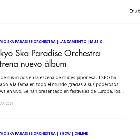
Entre
YIO SKA PARADISE ORCHESTRA
|
LANZAMIENTO
|
MUSIC
okyo Ska Paradise Orchestra
strena nuevo álbum
de sus inicios en la escena de clubes japonesa, TSPO ha
tado a la fama en todo el mundo gracias a sus poderosos
ws en vivo. Se han presentado en festivales de Europa, los
ados Unidos y América Latina, incluidos Glastonbury,
AR 2021
ersonico, Lollapalooza, SXSW, Coachella y Vive Latino.
xico es
YIO SKA PARADISE ORCHESTRA
|
SHOW
|
ONLINE