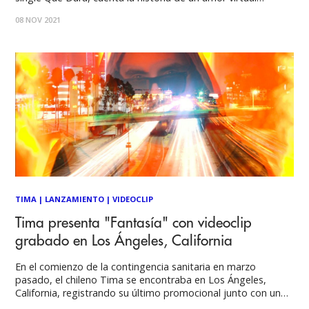
deseoso por conocerse en persona prontamente. La base y
08 NOV 2021
melodía nos hace viajar a la segunda parte de los 2000,
TIMA
|
LANZAMIENTO
|
VIDEOCLIP
Tima presenta "Fantasía" con videoclip
grabado en Los Ángeles, California
En el comienzo de la contingencia sanitaria en marzo
pasado, el chileno Tima se encontraba en Los Ángeles,
California, registrando su último promocional junto con un
videoclip de gran factura, que incluye imágenes en el Staples