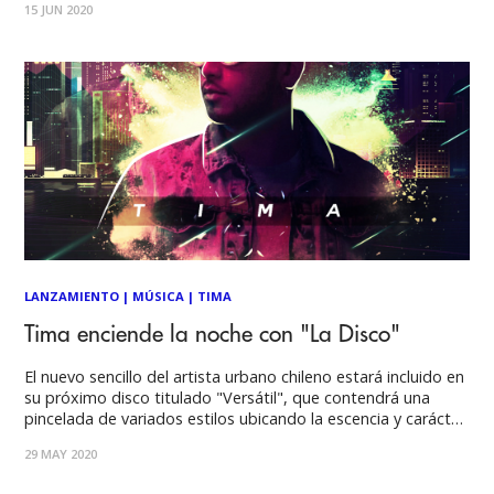
15 JUN 2020
Center, estadio del equipo de baloncesto de la NBA Los
Ángeles Lakers. Junto a
LANZAMIENTO
|
MÚSICA
|
TIMA
Tima enciende la noche con "La Disco"
El nuevo sencillo del artista urbano chileno estará incluido en
su próximo disco titulado "Versátil", que contendrá una
pincelada de variados estilos ubicando la escencia y carácter
de Tima como factor común. La canción ya está disponible
29 MAY 2020
en plataformas digitales además de su videoclip en
YouTube. La Disco es el