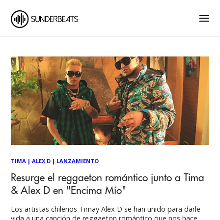
TIMA
|
ALEX D
|
LANZAMIENTO
Resurge el reggaeton romántico junto a Tima
& Alex D en "Encima Mío"
Los artistas chilenos Timay Alex D se han unido para darle
vida a una canción de reggaeton romántico que nos hace