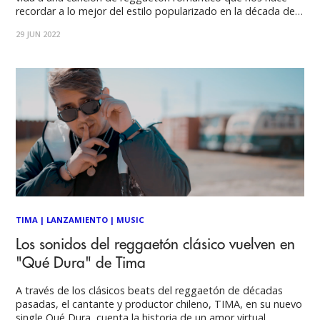
recordar a lo mejor del estilo popularizado en la década del
2000. El auge del género urbano en Chile sigue sin cesar.
29 JUN 2022
Esto, confirmado por la gigante plataforma de
TIMA
|
LANZAMIENTO
|
MUSIC
Los sonidos del reggaetón clásico vuelven en
"Qué Dura" de Tima
A través de los clásicos beats del reggaetón de décadas
pasadas, el cantante y productor chileno, TIMA, en su nuevo
single Qué Dura, cuenta la historia de un amor virtual