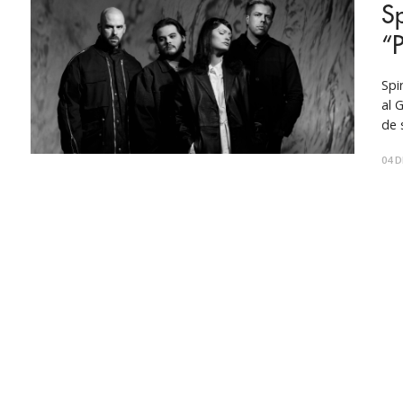
Sp
“P
Spi
al 
de 
mar
04 D