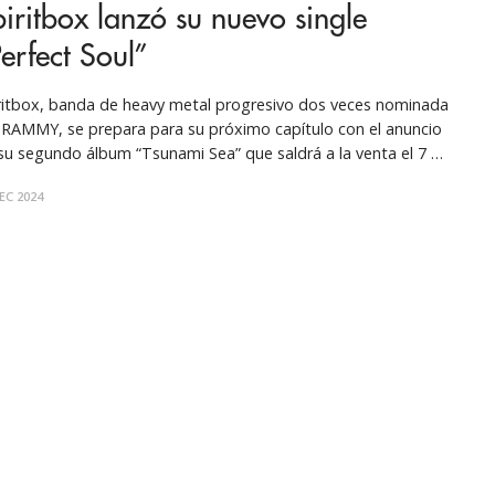
iritbox lanzó su nuevo single
erfect Soul”
ritbox, banda de heavy metal progresivo dos veces nominada
GRAMMY, se prepara para su próximo capítulo con el anuncio
su segundo álbum “Tsunami Sea” que saldrá a la venta el 7 de
zo de 2025 a través de Pale Chord en colaboración con Rise
EC 2024
Records. El álbum fue