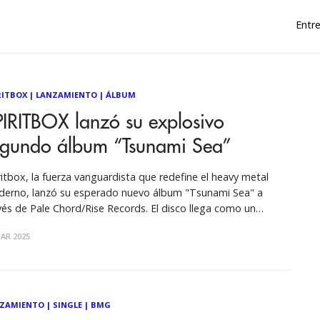
Entre
RITBOX
|
LANZAMIENTO
|
ÁLBUM
IRITBOX lanzó su explosivo
egundo álbum “Tsunami Sea”
ritbox, la fuerza vanguardista que redefine el heavy metal
erno, lanzó su esperado nuevo álbum "Tsunami Sea" a
s de Pale Chord/Rise Records. El disco llega como un
emoto de innovación, consolidando el status de la banda
AR 2025
o una de las más dinámicas y con visión de futuro del
ZAMIENTO
|
SINGLE
|
BMG