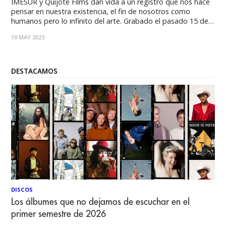
IMESUR y Quijote Films dan vida a un registro que nos hace
pensar en nuestra existencia, el fin de nosotros como
humanos pero lo infinito del arte. Grabado el pasado 15 de
octubre en La Cúpula, en el marco del cierre del encuentro
10 MAY 2023
2023, las seis sesiones a cargo de
DESTACAMOS
DISCOS
Los álbumes que no dejamos de escuchar en el
primer semestre de 2026