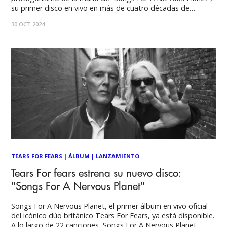
su primer disco en vivo en más de cuatro décadas de
trayectoria, compuesto por dieciocho temas grabados en su
30 OCT 2024
reciente gira Tipping Point Tour Part II más cuatro cortes de
carácter
TEARS FOR FEARS
|
ÁLBUM
|
LANZAMIENTO
Tears For fears estrena su nuevo disco:
"Songs For A Nervous Planet"
Songs For A Nervous Planet, el primer álbum en vivo oficial
del icónico dúo británico Tears For Fears, ya está disponible.
A lo largo de 22 canciones, Songs For A Nervous Planet